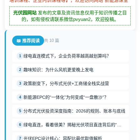
培训课程、企业内训课程等】，欢迎访问网站“新能源课堂”
光伏园网站
发布的文章及资讯信息仅用于知识传播之目
的，如有侵权请联系微信pvyuan2，欢迎投稿。
📖 推荐阅读
共 10 篇
绿电直连模式下，企业负荷率越高越划算吗？
1
趣味知识：为什么风机更爱晚上发电
2
政策剧变下，分布式光伏+工商储全栈实战营
3
新能源EPC的“一体化”为何变成“一盘散沙”？
4
分布式光伏投资深度指南：2026的规则、账本与底线
5
绿电直连，看着很美？揭秘光伏项目直连背后的“三道坎
6
光伏EPC设计核心：容配比最优取值解析
7