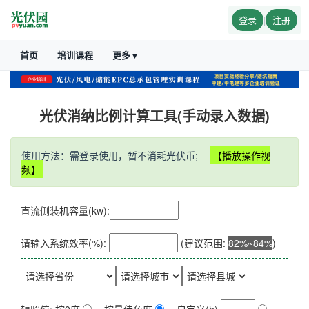
登录
|
注册
首页
培训课程
更多▼
光伏消纳比例计算工具(手动录入数据)
使用方法：需登录使用，暂不消耗光伏币;
【播放操作视
频】
直流侧装机容量(kw):
请输入系统效率(%):
(建议范围:
82%~84%
)