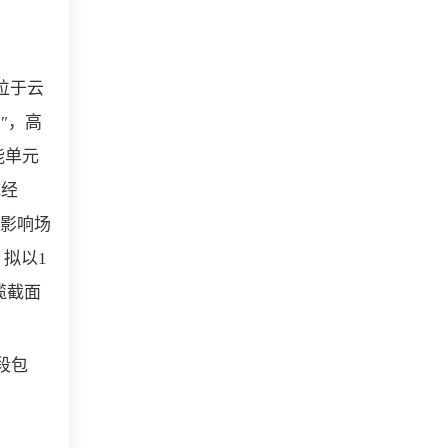
址位于云
7″，高
能单元
统经
在影响场
拟以1
缆截面
段包