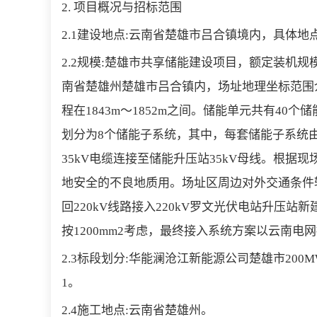
2. 项目概况与招标范围
2.1建设地点:云南省楚雄市吕合镇境内，具体
2.2规模:楚雄市共享储能建设项目，额定装机规模为
南省楚雄州楚雄市吕合镇内，场址地理坐标范围介于：东经101°
程在1843m～1852m之间。储能单元共有40
划分为8个储能子系统，其中，每套储能子系统由5
35kV电缆连接至储能升压站35kV母线。根
地安全的不良地质用。场址区周边对外交通条件较
回220kV线路接入220kV罗文光伏电站升压站新
按1200mm2考虑，最终接入系统方案以云南电
2.3标段划分:华能澜沧江新能源公司楚雄市200
1。
2.4施工地点:云南省楚雄州。