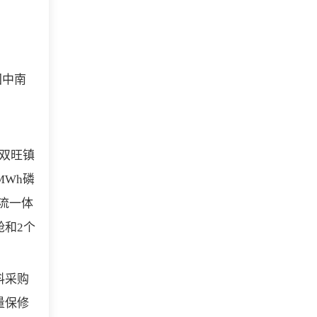
团中南
县双旺镇
MWh磷
变流一体
舱和2个
料采购
量保修