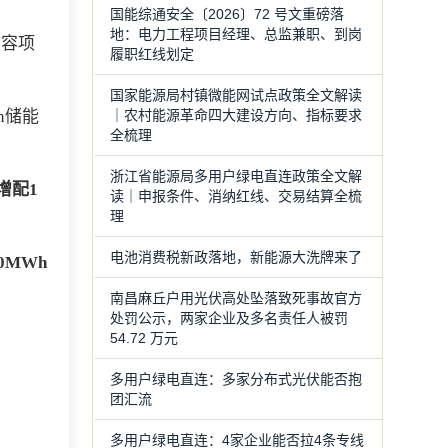
国能综通安全〔2026〕72 号文重磅落
地：电力工程项目经理、总监兼职、到岗
扩容项
履职红线划定
国家能源局村镇微能网试点政策全文解读
｜农村能源革命四大建设方向、指标要求
h储能
全梳理
浙江省能源局多用户绿电直连政策全文解
增配1
读｜申报条件、消纳红线、交易结算全梳
理
电池消费税新政落地，新能源大洗牌来了
0MWh
南昌麻丘户用光伏高处坠落致死事故官方
处罚公示，两家企业及多名责任人被罚
54.72 万元
多用户绿电直连：多家分布式光伏能否抱
团汇流
多用户绿电直连：4家企业能否拉4条专线