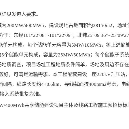
地点详见发包人要求。
200MW/400MWh，建设场地占地面积约28150m2，场
22′08″~101°22′09″，北纬25°09′36″~25°09′2
个储能单元构成，每个储能单元容量为5MW/10MWh，将上述储
个储能单元构成，容量为25MW/50MWh；每个储能子系
据现场地质调查，项目场址工程地质条件简单，场地及周边不存
好，可满足运输需求。本工程配套建设一座220kV升压站，
建间隔，线路长度约4+0.6km，导线截面按400mm2考虑，电
网接入系统批复为准。
MW/400MWh共享储能建设项目主体及线路工程施工预招标标