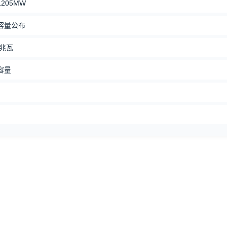
205MW
容量公布
6兆瓦
容量