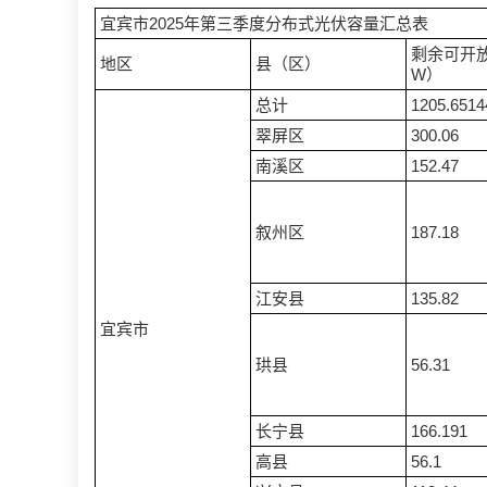
宜宾市2025年第三季度分布式光伏容量汇总表
剩余可开
地区
县（区）
W）
总计
1205.6514
翠屏区
300.06
南溪区
152.47
叙州区
187.18
江安县
135.82
宜宾市
珙县
56.31
长宁县
166.191
高县
56.1