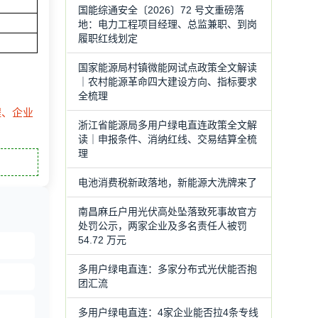
国能综通安全〔2026〕72 号文重磅落
地：电力工程项目经理、总监兼职、到岗
履职红线划定
国家能源局村镇微能网试点政策全文解读
｜农村能源革命四大建设方向、指标要求
全梳理
程、企业
浙江省能源局多用户绿电直连政策全文解
读｜申报条件、消纳红线、交易结算全梳
理
电池消费税新政落地，新能源大洗牌来了
南昌麻丘户用光伏高处坠落致死事故官方
处罚公示，两家企业及多名责任人被罚
54.72 万元
多用户绿电直连：多家分布式光伏能否抱
团汇流
多用户绿电直连：4家企业能否拉4条专线