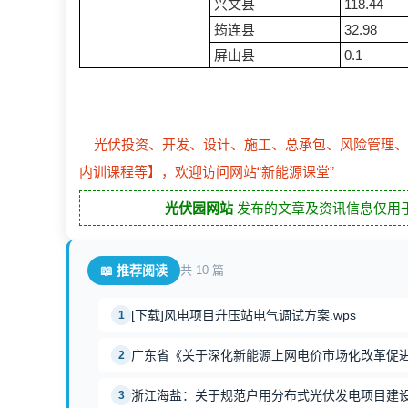
兴文县
118.44
筠连县
32.98
屏山县
0.1
光伏投资、开发、设计、施工、总承包、风险管理、
内训课程等】，欢迎访问网站“新能源课堂”
光伏园网站
发布的文章及资讯信息仅用于
📖 推荐阅读
共 10 篇
[下载]风电项目升压站电气调试方案.wps
1
广东省《关于深化新能源上网电价市场化改革促
2
浙江海盐：关于规范户用分布式光伏发电项目建
3