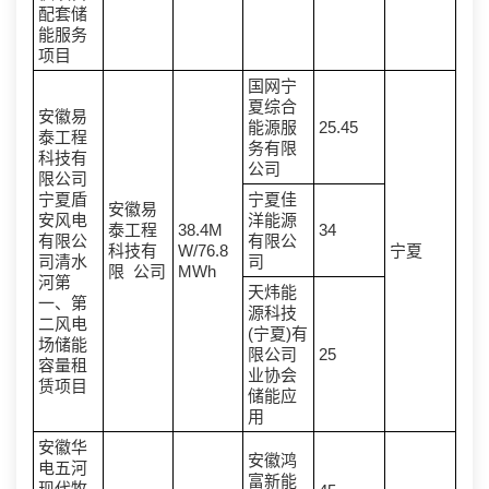
配套储
能服务
项目
国网宁
夏综合
安徽易
能源服
25.45
泰工程
务有限
科技有
公司
限公司
宁夏盾
宁夏佳
安徽易
安风电
洋能源
泰工程
38.4M
34
有限公
有限公
科技有
W/76.8
宁夏
司清水
司
限 公司
MWh
河第
天炜能
一、第
源科技
二风电
(宁夏)有
场储能
限公司
25
容量租
业协会
赁项目
储能应
用
安徽华
安徽鸿
电五河
富新能
现代牧