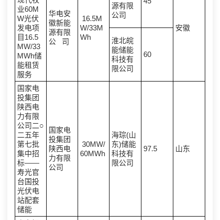
45
源有限
业60M
华电安
公司
W光伏
16.5M
徽新能
发电项
W/33M
安徽
源有限
目16.5
Wh
淮北皖
公 司
MW/33
能储能
60
MWh储
科技有
能租赁
限公司
服务
国家电
投集团
陕西电
力有限
公司二○
国家电
二五年
海琮(山
投集团
第七批
30MW/
东)储能
陕西电
97.5
山东
集中招
60MWh
科技有
力有限
标——
限公司
公司
寿光官
台国投
光伏电
站配套
储能