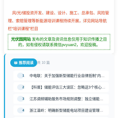
风/光/储投资开发、建设、设计、施工、总承包、风险管
理、索赔管理等新能源培训课程持续开展，详见网站导航
栏“培训课程”栏目
光伏园网站
发布的文章及资讯信息仅用于知识传播之目
的，如有侵权请联系微信pvyuan2，欢迎投稿。
📖 推荐阅读
共 10 篇
中电联：关于加强新型储能行业自律抵制“内卷式”恶性竞争的倡议
1
【科普】储能评估三大误区：忽略这3个核心参数，结果偏差超40%！
2
江苏调频辅助服务市场规则调整：独立储能可申报，调频里程报价范围扩大
3
浙江温岭：明确新型储能电站项目建设管理补充要求
4