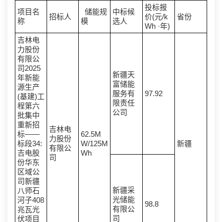
投标报
项目名
储能规
中标候
招标人
价(元/k
省份
称
模
选人
Wh ·年)
吉林电
力股份
有限公
司2025
新疆天
年新能
富储能
源生产
服务有
97.92
(基建)工
限责任
程第六
公司
批集中
重新招
吉林电
标——
62.5M
力股份
标段34:
W/125M
新疆
有限公
吉电股
Wh
司
份华东
区域公
司新疆
新疆采
八师石
光储能
河子408
98.8
有限公
兆瓦光
司
伏项目