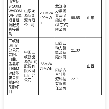
山东招
远200M
龙源电
W/400M
山东龙
力集团
200MW/
WH储能
源新能
共享储
400MW
98.85
山东
项目租
源有限
能技术
h
赁服务
公 司
(北京)有
直接采
限公司
购
三峡能
山西云
源山西
动力新
分公司
21.30
中国三
能源有
昔阳、
峡新能
限公司
河曲、
源(集团)
孟县项
65MW/
股份有
山西
目65M
75MWh
内蒙古
限公司
W储能
合壮能
山西分
容量租
源科技
22.71
公司
赁服务
有限责
采购项
任公司
目