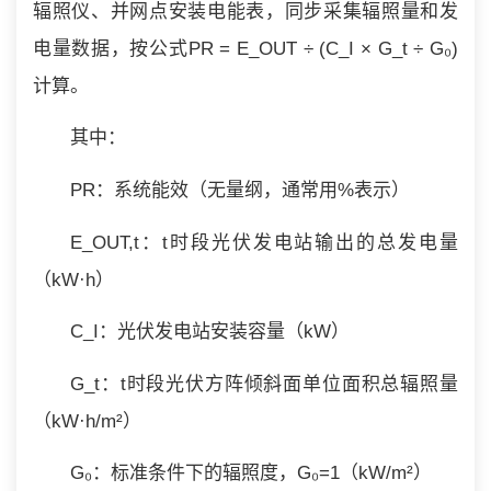
辐照仪、并网点安装电能表，同步采集辐照量和发
电量数据，按公式PR = E_OUT ÷ (C_I × G_t ÷ G₀)
计算。
其中：
PR：系统能效（无量纲，通常用%表示）
E_OUT,t：t时段光伏发电站输出的总发电量
（kW·h）
C_I：光伏发电站安装容量（kW）
G_t：t时段光伏方阵倾斜面单位面积总辐照量
（kW·h/m²）
G₀：标准条件下的辐照度，G₀=1（kW/m²）