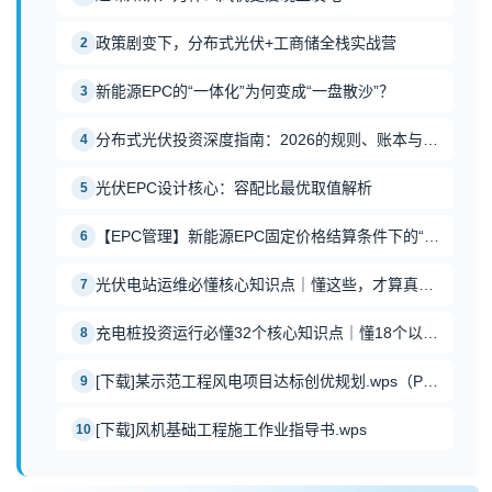
政策剧变下，分布式光伏+工商储全栈实战营
2
新能源EPC的“一体化”为何变成“一盘散沙”？
3
分布式光伏投资深度指南：2026的规则、账本与底线
4
光伏EPC设计核心：容配比最优取值解析
5
【EPC管理】新能源EPC固定价格结算条件下的“清单陷阱"
6
光伏电站运维必懂核心知识点｜懂这些，才算真行家
7
充电桩投资运行必懂32个核心知识点｜懂18个以上才算真行家
8
[下载]某示范工程风电项目达标创优规划.wps（P45）
9
[下载]风机基础工程施工作业指导书.wps
10