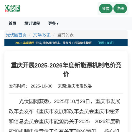
登录
|
注册
首页
培训课程
更多▼
光伏园首页
文章/政策
当前列表
重庆开展2025-2026年度新能源机制电价竞
价
发布时间：
2025-10-30
来源:重庆市发改委
光伏园网获悉，2025年10月29日，重庆市发展
改革委发布《重庆市发展和改革委员会重庆市经济
和信息委员会重庆市能源局关于2025—2026年度新
能源机制电价竞价工作有关事项的通知》，核心如