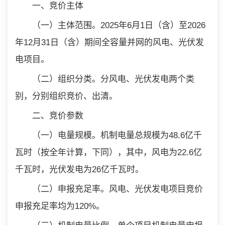
一、竞价主体
（一）主体范围。2025年6月1日（含）至2026
年12月31日（含）期间全容量并网的风电、光伏发
电项目。
（二）组织分类。分风电、光伏发电两个类
别，分别组织竞价、出清。
二、竞价参数
（一）电量规模。机制电量总规模为48.6亿千
瓦时（按全年计算，下同），其中，风电为22.6亿
千瓦时，光伏发电为26亿千瓦时。
（二）申报充足率。风电、光伏发电项目竞价
申报充足率均为120%。