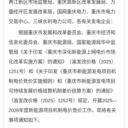
两江新区市场监管局、重庆高新区改革发展局、万
盛经开区发展改革局，国网重庆电力、重庆市电力
交易中心、三峡水利电力公司，各有关发电企业：
根据重庆市发展和改革委员会、重庆市经济和
信息化委员会、重庆市能源局、国家能源局华中监
管局《关于印发〈重庆市深化新能源上网电价市场
化改革实施方案〉的通知》（渝发改价格〔2025〕
1251号）和《关于印发〈重庆市新能源发电项目机
制电价竞价实施细则〉和〈重庆市新能源发电项目
可持续发展价格结算机制差价结算方案〉的通知》
（渝发改价格〔2025〕1252号）规定，开展2025—
2026年度新能源项目机制电价竞价工作。现将有关
事项通知如下。