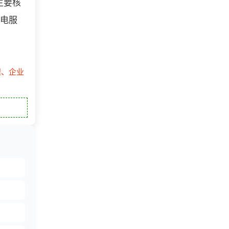
主要核
售电服
程、企业