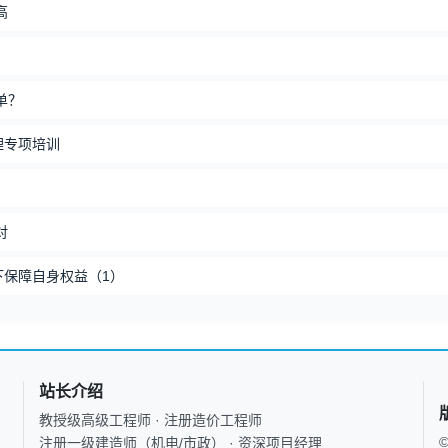
高
单？
理专项培训
对
下保障自身权益（1）
站长介绍
教授级高级工程师 · 注册造价工程师
注册一级建造师（机电/市政） · 资深项目经理