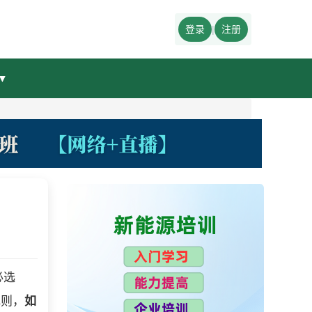
登录
|
注册
▼
必选
规则，
如