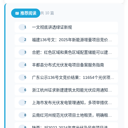
📖 推荐阅读
共 10 篇
一文彻底讲透绿证新规
1
福建136号文：2025年新能源增量项目竞价相关事项公布
2
合肥：红色区域和黄色区域配置储能可以建设光伏
3
丰都县分布式光伏发电项目备案服务指南
4
广东公示136号文竞价结果：11654个光伏项目入选，46.5亿度电量纳入机制规模
5
浙江杭州征求新建建筑太阳能光伏应用通知意见，推动绿色建筑发展
6
上海市发布光伏发电管理通知，多项举措优化管理
7
云南红河州规范光伏项目土地租赁，明确租金标准与管理措施
8
陕西：对2022-2024年度光伏及风电项目进行延期，最晚至2028年
9