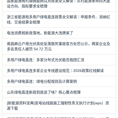
国家能源局村镇微能网试点政策全文解读｜农村能源革命四大建
设方向、指标要求全梳理
浙江省能源局多用户绿电直连政策全文解读｜申报条件、消纳红
线、交易结算全梳理
电池消费税新政落地，新能源大洗牌来了
南昌麻丘户用光伏高处坠落致死事故官方处罚公示，两家企业及
多名责任人被罚 54.72 万元
多用户绿电直连：多家分布式光伏能否抱团汇流
多用户绿电直连多家企业专线建设规范｜2026政策红线解读
多用户绿电直连：绿电分配规则及计算案例
山东绿电直连新政到底说了啥？核心要点梳理
[新能源资料宝典]变电站线路施工强制性条文执行计划(wps）资
源下载