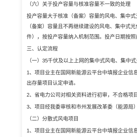
（六）关于投产容量与核准容量不一致的处理
投产容量大于核准（备案）容量的风电、集中式
（备案）容量且不再继续建设的风电、集中式光
件），按投产容量纳入机制范围。投产日期按照
三、认定流程
（一）35千伏及以上上网的集中式风电、集中式
1、项目业主在国网新能源云平台中填报企业信
出存量项目认定申请。
2、省电力公司对相关资料进行初审，不合格项
3、项目经我委审核和市州发展改革委（能源局
（二）分散式风电项目
1、项目业主在国网新能源云平台中填报企业信