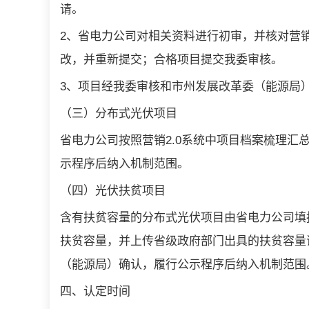
请。
2、省电力公司对相关资料进行初审，并核对营销
改，并重新提交；合格项目提交我委审核。
3、项目经我委审核和市州发展改革委（能源局
（三）分布式光伏项目
省电力公司按照营销2.0系统中项目档案梳理
示程序后纳入机制范围。
（四）光伏扶贫项目
含有扶贫容量的分布式光伏项目由省电力公司填
扶贫容量，并上传省级政府部门出具的扶贫容量
（能源局）确认，履行公示程序后纳入机制范围
四、认定时间